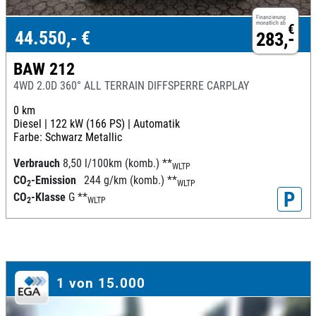
Finanzierung
monatlich ab
€
44.550,- €
283,-
BAW 212
4WD 2.0D 360° ALL TERRAIN DIFFSPERRE CARPLAY
0 km
Diesel |
122 kW (166 PS) |
Automatik
Farbe: Schwarz Metallic
Verbrauch
8,50 l/100km (komb.)
**
WLTP
CO
-Emission
244 g/km (komb.)
**
2
WLTP
P
CO
-Klasse
G
**
2
WLTP
1 von 15.000