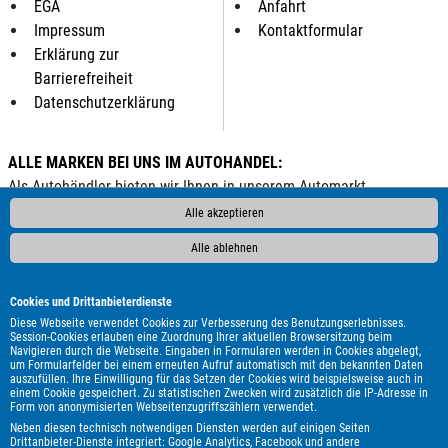
EGA
Anfahrt
Impressum
Kontaktformular
Erklärung zur
Barrierefreiheit
Datenschutzerklärung
ALLE MARKEN BEI UNS IM AUTOHANDEL:
Als Autohändler bieten wir Ihnen in unserem Automarkt
Gebrauchtwagen, Jahreswagen und Neuwagen folgender
Alle akzeptieren
Automarken an:
Alle ablehnen
ALPINA
Abarth
Aixam
Alfa Romeo
Audi
BAW
BMW
Bentley
Borgward
Bürstner
Cadillac
Carthago
Cookies und Drittanbieterdienste
Chausson
Chevrolet
Citroën
Corvette
Cupra
DAF
Diese Webseite verwendet Cookies zur Verbesserung des Benutzungserlebnisses.
Session-Cookies erlauben eine Zuordnung Ihrer aktuellen Browsersitzung beim
DFSK
DS Automobiles
Dacia
Dodge
Etrusco
Fiat
Navigieren durch die Webseite. Eingaben in Formularen werden in Cookies abgelegt,
um Formularfelder bei einem erneuten Aufruf automatisch mit den bekannten Daten
Ford
GWM
Genesis
Honda
Hyundai
Isuzu
Itineo
auszufüllen. Ihre Einwilligung für das Setzen der Cookies wird beispielsweise auch in
Iveco
Jaguar
Jeep
KGM
Kia
Knaus
Lada
Land
einem Cookie gespeichert. Zu statistischen Zwecken wird zusätzlich die IP-Adresse in
Form von anonymisierten Webseitenzugriffszählern verwendet.
Rover
Lexus
MAN
MF
MG
MINI
Malibu
Maserati
Neben diesen technisch notwendigen Diensten werden auf einigen Seiten
Maxus
Mazda
Mercedes-Benz
Mitsubishi
Mooveo
Drittanbieter-Dienste integriert: Google Analytics, Facebook und andere