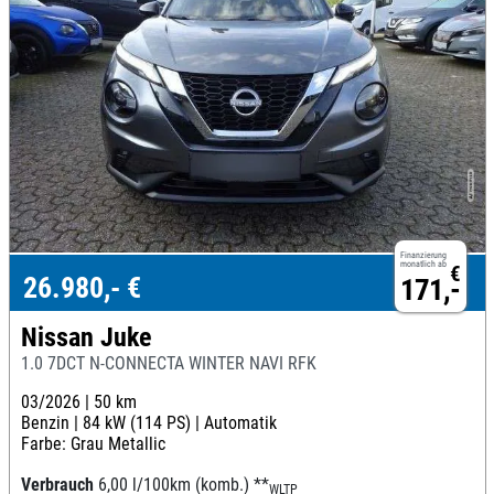
Finanzierung
monatlich ab
€
26.980,- €
171,-
Nissan Juke
1.0 7DCT N-CONNECTA WINTER NAVI RFK
03/2026 |
50 km
Benzin |
84 kW (114 PS) |
Automatik
Farbe: Grau Metallic
Verbrauch
6,00 l/100km (komb.)
**
WLTP