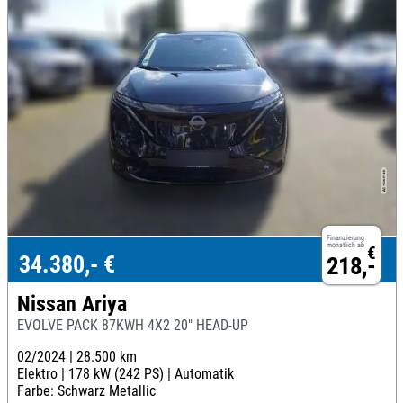
Finanzierung
monatlich ab
€
34.380,- €
218,-
Nissan Ariya
EVOLVE PACK 87KWH 4X2 20" HEAD-UP
02/2024 |
28.500 km
Elektro |
178 kW (242 PS) |
Automatik
Farbe: Schwarz Metallic