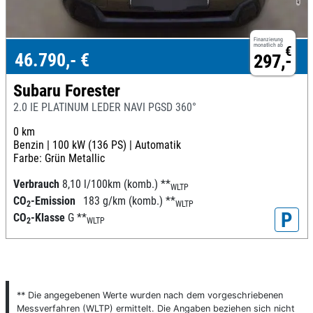
Finanzierung
monatlich ab
€
46.790,- €
297,-
Subaru Forester
2.0 IE PLATINUM LEDER NAVI PGSD 360°
0 km
Benzin |
100 kW (136 PS) |
Automatik
Farbe: Grün Metallic
Verbrauch
8,10 l/100km (komb.)
**
WLTP
CO
-Emission
183 g/km (komb.)
**
2
WLTP
P
CO
-Klasse
G
**
2
WLTP
** Die angegebenen Werte wurden nach dem vorgeschriebenen
Messverfahren (WLTP) ermittelt. Die Angaben beziehen sich nicht